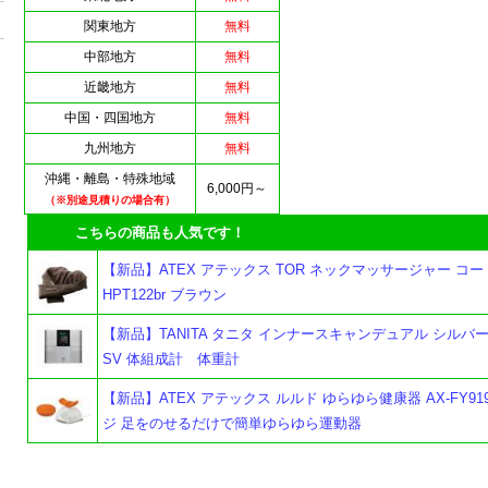
関東地方
無料
中部地方
無料
近畿地方
無料
中国・四国地方
無料
九州地方
無料
沖縄・離島・特殊地域
6,000円～
（※別途見積りの場合有）
こちらの商品も人気です！
【新品】ATEX アテックス TOR ネックマッサージャー コード
HPT122br ブラウン
【新品】TANITA タニタ インナースキャンデュアル シルバー R
SV 体組成計 体重計
【新品】ATEX アテックス ルルド ゆらゆら健康器 AX-FY919
ジ 足をのせるだけで簡単ゆらゆら運動器