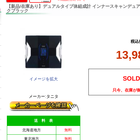
【新品/在庫あり】デュアルタイプ体組成計 インナースキャンデュアル R
クブラック
税込
13,
SOLD
イメージを拡大
只今、在庫が
メーカー:タニタ
送 料 表
北海道地方
無料
東北地方
無料