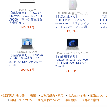
SONY / ソニー
【新品/在庫あり】SONY
FUJIFILM / 富士フィルム
FU
BRAVIA Theatre Bar 9 HT-
【新品/在庫あり】
【新
A9000 ブラック 簡単設置
FUJIFILM 富士フィルム
FUJ
高音質 サウ
instax mini Link 3 クレイホ
inst
ワイト スマートフォン用
フォ
140,292円
12,076円
Lenovo / レノボ
Panasonic / パナソニック
【新品/在庫あり】Lenovo
【新品/在庫あり】
IdeaPad Slim 5 Gen 10
Panasonic Let's note FC6
83HY0041JP ルナグレー
CF-FC6RDAAS 14インチ
(16.0
Core Ult
190,821円
217,044円
特定商取引法に基づく表記
ご利用規約・規定
お支払い方法
配送につい
初期不良について
商品買取について
会社概要
店舗のご案内