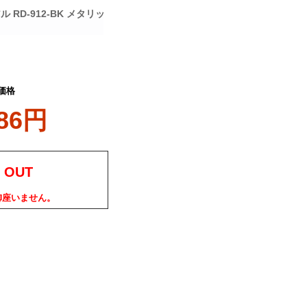
D-912-BK メタリッ
価格
986円
 OUT
御座いません。