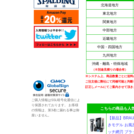
北海道地方
東北地方
関東地方
中部地方
近畿地方
中国・四国地方
九州地方
沖縄・離島・特殊地域
（※別途見積りの場合有）
※システム上、商品数量ごとに送料
ご注文後に弊社にて同梱可能と判断
訂正しメールにてご案内させて頂き
ご購入情報はSSL暗号化通信によ
り保護されております。 お客様
こちらの商品も人気
の情報は、第3者に漏れる事は御
座いません。
【新品】BRAU
きモデル お風
ッチ網刃 ブラッ