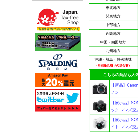
東北地方
関東地方
中部地方
近畿地方
中国・四国地方
九州地方
沖縄・離島・特殊地域
（※別途見積りの場合有）
こちらの商品も人気
【新品】Cano
ノン
【展示品】SON
ック レンズ交換
【展示品】SON
イト レンズ交換