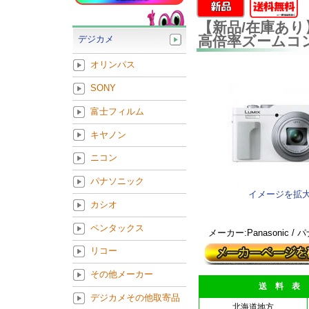
【新品/在庫あり】Pa
高倍率ズームコ
デジカメ
オリンパス
SONY
富士フィルム
キヤノン
ニコン
パナソニック
イメージを拡
カシオ
ペンタックス
メーカー:Panasonic /
リコー
その他メーカー
送 料 表
デジカメその他取寄品
北海道地方