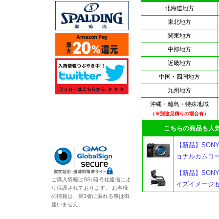
北海道地方
東北地方
関東地方
中部地方
近畿地方
中国・四国地方
九州地方
沖縄・離島・特殊地域
（※別途見積りの場合有）
こちらの商品も人気
【新品】SONY 
ョナルカムコーダ
【新品】SONY
ご購入情報はSSL暗号化通信によ
イズイメージセ
り保護されております。 お客様
の情報は、第3者に漏れる事は御
座いません。