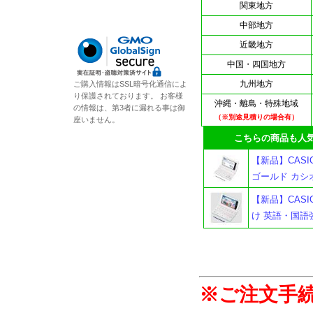
関東地方
中部地方
近畿地方
中国・四国地方
九州地方
ご購入情報はSSL暗号化通信によ
り保護されております。 お客様
沖縄・離島・特殊地域
の情報は、第3者に漏れる事は御
（※別途見積りの場合有）
座いません。
こちらの商品も人気
【新品】CASIO
ゴールド カシ
【新品】CASIO
け 英語・国語
※ご注文手