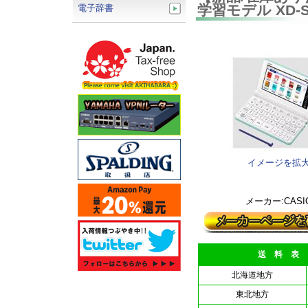
学習モデル XD-
電子辞書
イメージを拡
メーカー:CASI
送 料 表
北海道地方
東北地方