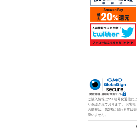
ご購入情報はSSL暗号化通信に
り保護されております。 お客様
の情報は、第3者に漏れる事は御
座いません。