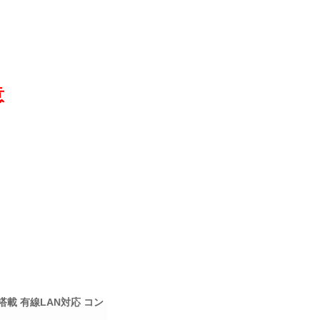
意
F搭載 有線LAN対応 コン