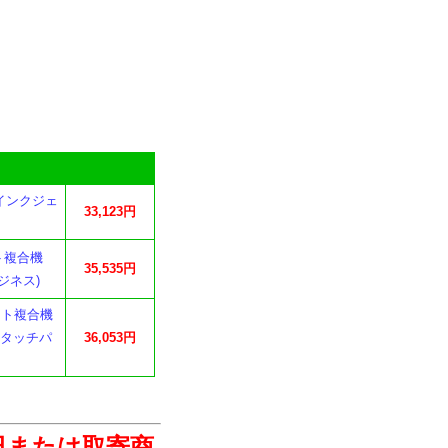
4インクジェ
33,123円
ット複合機
35,535円
ジネス)
ェット複合機
ワイドタッチパ
36,053円
日または取寄商