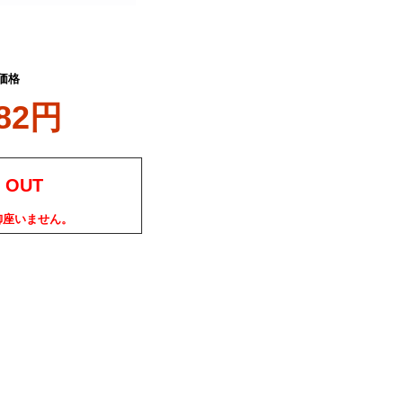
価格
182円
 OUT
御座いません。