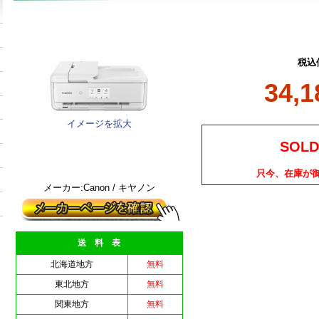
税込
34,
イメージを拡大
SOLD
只今、在庫が
メーカー:Canon / キヤノン
送 料 表
北海道地方
無料
東北地方
無料
関東地方
無料