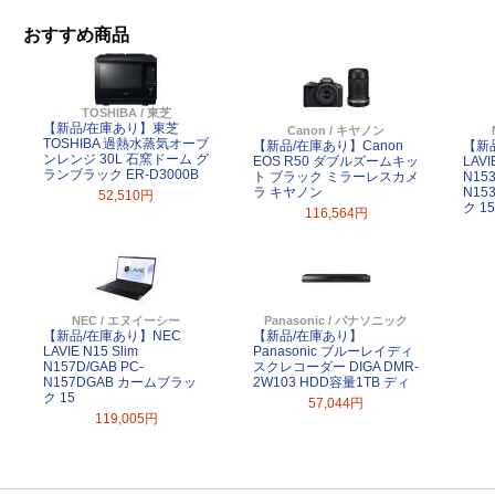
おすすめ商品
TOSHIBA / 東芝
【新品/在庫あり】東芝
Canon / キヤノン
TOSHIBA 過熱水蒸気オーブ
【新品/在庫あり】Canon
【新
ンレンジ 30L 石窯ドーム グ
EOS R50 ダブルズームキッ
LAVI
ランブラック ER-D3000B
ト ブラック ミラーレスカメ
N153
ラ キヤノン
N15
52,510円
ク 15
116,564円
NEC / エヌイーシー
Panasonic / パナソニック
【新品/在庫あり】NEC
【新品/在庫あり】
LAVIE N15 Slim
Panasonic ブルーレイディ
N157D/GAB PC-
スクレコーダー DIGA DMR-
N157DGAB カームブラッ
2W103 HDD容量1TB ディ
ク 15
57,044円
119,005円