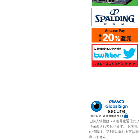
ご購入情報はSSL暗号化通信に
り保護されております。 お客様
の情報は、第3者に漏れる事は御
座いません。