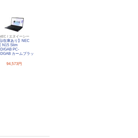
NEC / エヌイーシー
品/在庫あり】NEC
E N15 Slim
D/GAB PC-
3DGAB カームブラッ
94,573円