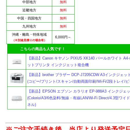
中部地方
無料
近畿地方
無料
中国・四国地方
無料
九州地方
無料
沖縄・離島・特殊地域
6,000円～
（※別途見積りの場合有）
こちらの商品も人気です！
【新品】Canon キヤノン PIXUS XK140 パールホワイト A
ットプリンタ インクジェット複合機
【新品】brother ブラザー DCP-J7205CDW A3インクジェ
(コピー/プリント/スキャン/自動両面印刷/Wi-Fi/2段トレイ/ビ
【新品】EPSON エプソン カラリオ EP-988A3 インクジ
(Colorio/A3/6色染料/無線・有線LAN/Wi-Fi Direct/4.3型
ネル)
よ
※ご注文手続き後、当店より発送予定