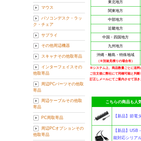
東北地方
マウス
関東地方
パソコンデスク・ラッ
中部地方
ク・チェア
近畿地方
サプライ
中国・四国地方
その他周辺機器
九州地方
沖縄・離島・特殊地域
スキャナその他取寄品
（※別途見積りの場合有）
インターフェイスその
※システム上、商品数量ごとに送料
他取寄品
ご注文後に弊社にて同梱可能と判断
訂正しメールにてご案内させて頂き
周辺PCパーツその他取
寄品
周辺ケーブルその他取
こちらの商品も人気
寄品
【新品】節電タップ
PC周取寄品
周辺PCオプションその
【新品】USB 
他取寄品
能対応シリアル