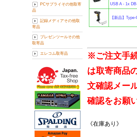
USB A - 1x D
PCサプライその他取寄
品
【新品】Type
記録メディアその他取
寄品
プレゼンツールその他
取寄品
※ご注文手
エレコム取寄品
は取寄商品
文確認メー
確認をお願
《在庫あり》