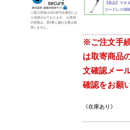
【新品】マキタ 
コードレス掃
ご購入情報はSSL暗号化通信によ
り保護されております。 お客様
の情報は、第3者に漏れる事は御
座いません。
※ご注文手
は取寄商品
文確認メー
確認をお願
《在庫あり》