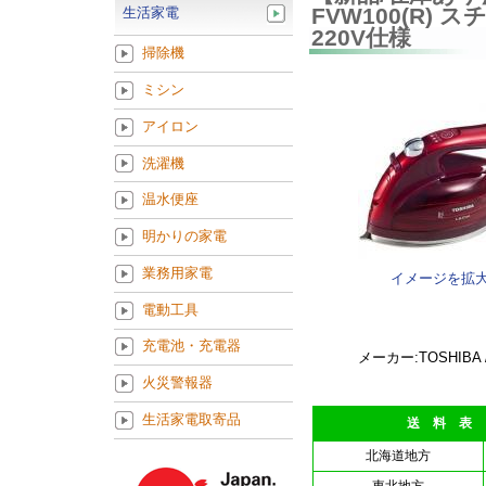
FVW100(R
生活家電
220V仕様
掃除機
ミシン
アイロン
洗濯機
温水便座
明かりの家電
業務用家電
イメージを拡
電動工具
充電池・充電器
メーカー:TOSHIBA 
火災警報器
生活家電取寄品
送 料 表
北海道地方