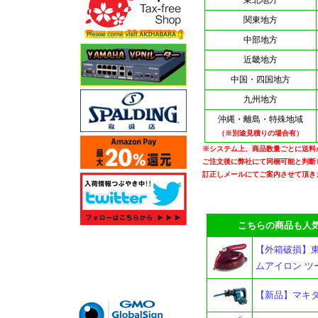
東北地方
関東地方
中部地方
近畿地方
中国・四国地方
九州地方
沖縄・離島・特殊地域
（※別途見積りの場合有）
※システム上、商品数量ごとに送料
ご注文後に弊社にて同梱可能と判断
訂正しメールにてご案内させて頂き
こちらの商品も人気
【外箱破損】東芝 
ムアイロン ツ
【新品】マキタ 