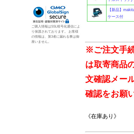
【新品】maki
ケース付
ご購入情報はSSL暗号化通信によ
り保護されております。 お客様
の情報は、第3者に漏れる事は御
座いません。
※ご注文手
は取寄商品
文確認メー
確認をお願
《在庫あり》