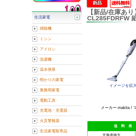
【新品/在庫あり】
CL285FDRF
生活家電
掃除機
ミシン
アイロン
洗濯機
温水便座
明かりの家電
イメージを拡
業務用家電
電動工具
メーカー:makita /
充電池・充電器
火災警報器
送 料 表
生活家電取寄品
北海道地方