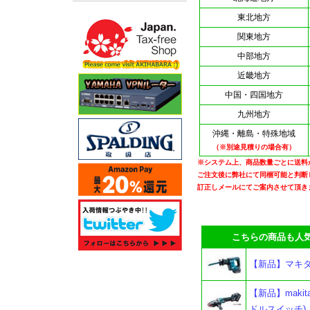
東北地方
関東地方
中部地方
近畿地方
中国・四国地方
九州地方
沖縄・離島・特殊地域
（※別途見積りの場合有）
※システム上、商品数量ごとに送料
ご注文後に弊社にて同梱可能と判断
訂正しメールにてご案内させて頂き
こちらの商品も人気
【新品】マキタ 
【新品】maki
ドルスイッチ)