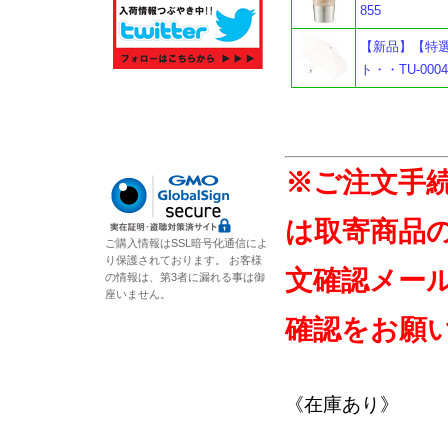
855
【新品】【特
ト・・TU-0004
※ご注文手
は取寄商品
ご購入情報はSSL暗号化通信によ
り保護されております。 お客様
文確認メー
の情報は、第3者に漏れる事は御
座いません。
確認をお願
《在庫あり》