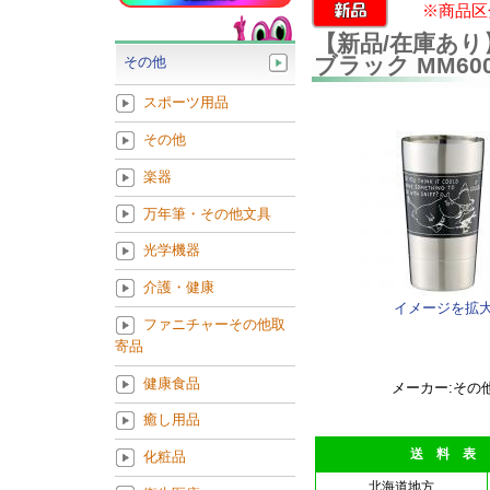
※商品区
【新品/在庫あり
ブラック MM600
その他
スポーツ用品
その他
楽器
万年筆・その他文具
光学機器
介護・健康
イメージを拡
ファニチャーその他取
寄品
健康食品
メーカー:その
癒し用品
送 料 表
化粧品
北海道地方