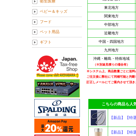
衛生医療
東北地方
ベビー＆キッズ
関東地方
フード
中部地方
ペット用品
近畿地方
中国・四国地方
ギフト
九州地方
沖縄・離島・特殊地域
（※別途見積りの場合有）
※システム上、商品数量ごとに送料
ご注文後に弊社にて同梱可能と判断
訂正しメールにてご案内させて頂き
こちらの商品も人気
【新品】【特選
【新品】【特選