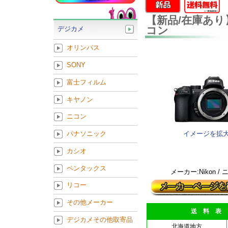
【新品/在庫あり】
コン
デジカメ
オリンパス
SONY
富士フィルム
キヤノン
ニコン
イメージを拡
パナソニック
カシオ
ペンタックス
メーカー:Nikon /
リコー
その他メーカー
送 料 表
デジカメその他取寄品
北海道地方