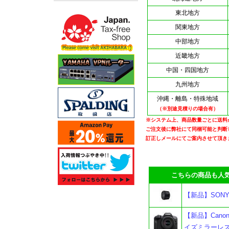
東北地方
関東地方
中部地方
近畿地方
中国・四国地方
九州地方
沖縄・離島・特殊地域
（※別途見積りの場合有）
※システム上、商品数量ごとに送料
ご注文後に弊社にて同梱可能と判断
訂正しメールにてご案内させて頂き
こちらの商品も人気
【新品】SONY 
【新品】Canon 
イズミラーレス