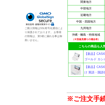
関東地方
中部地方
近畿地方
中国・四国地方
九州地方
ご購入情報はSSL暗号化通信によ
り保護されております。 お客様
沖縄・離島・特殊地域
の情報は、第3者に漏れる事は御
（※別途見積りの場合有）
座いません。
こちらの商品も人気
【新品】CASIO
ゴールド カシ
【新品】CASIO
け 英語・国語
※ご注文手