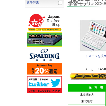
学習モデル XD-
電子辞書
イメージを拡
メーカー:CASI
送 料 表
北海道地方
東北地方