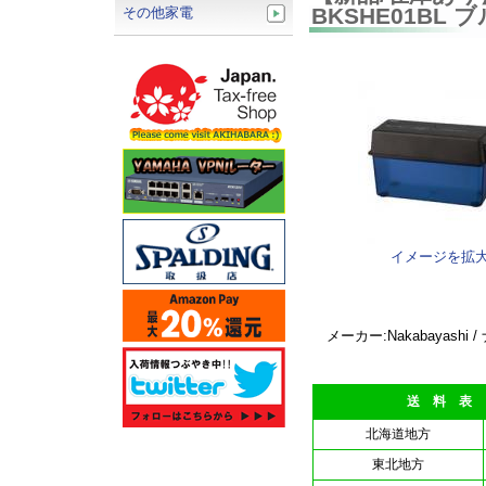
BKSHE01BL 
その他家電
イメージを拡
メーカー:Nakabayashi
送 料 表
北海道地方
東北地方