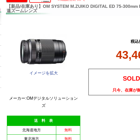
【新品/在庫あり】OM SYSTEM M.ZUIKO DIGITAL ED 75-300mm F
遠ズームレンズ
税込
43,
イメージを拡大
SOLD
只今、在庫が
メーカー:OMデジタルソリューション
ズ
送 料 表
北海道地方
無料
東北地方
無料