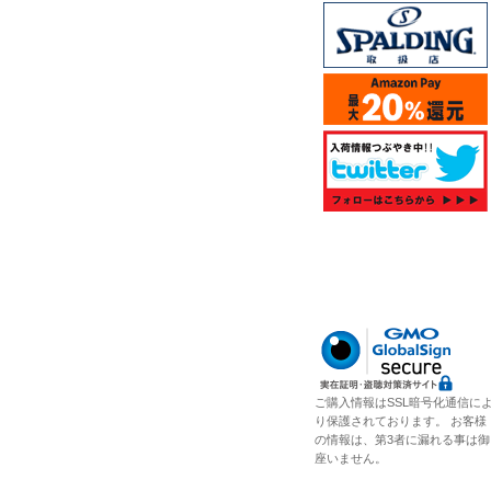
ご購入情報はSSL暗号化通信に
り保護されております。 お客様
の情報は、第3者に漏れる事は御
座いません。