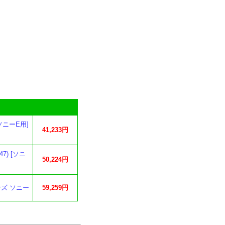
[ソニーE用]
41,233円
047) [ソニ
50,224円
レンズ ソニー
59,259円