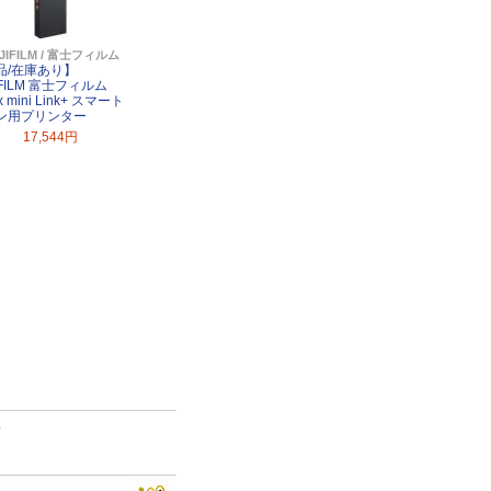
JIFILM / 富士フィルム
品/在庫あり】
IFILM 富士フィルム
ax mini Link+ スマート
ン用プリンター
17,544円
て