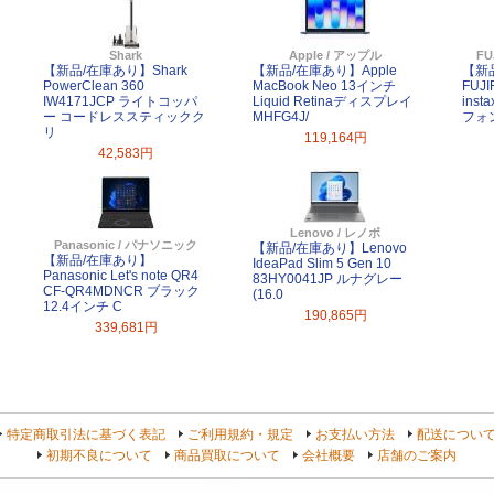
Shark
Apple / アップル
FU
【新品/在庫あり】Shark
【新品/在庫あり】Apple
【新
PowerClean 360
MacBook Neo 13インチ
FUJ
IW4171JCP ライトコッパ
Liquid Retinaディスプレイ
inst
ー コードレススティックク
MHFG4J/
フォ
リ
119,164円
42,583円
Lenovo / レノボ
Panasonic / パナソニック
【新品/在庫あり】Lenovo
【新品/在庫あり】
IdeaPad Slim 5 Gen 10
Panasonic Let's note QR4
83HY0041JP ルナグレー
CF-QR4MDNCR ブラック
(16.0
12.4インチ C
190,865円
339,681円
特定商取引法に基づく表記
ご利用規約・規定
お支払い方法
配送につい
初期不良について
商品買取について
会社概要
店舗のご案内