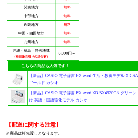
関東地方
無料
中部地方
無料
近畿地方
無料
中国・四国地方
無料
九州地方
無料
沖縄・離島・特殊地域
よ
6,000円～
（※別途見積りの場合有）
こちらの商品も人気です！
【新品】CASIO 電子辞書 EX-word 生活・教養モデル XD-SA
ゴールド カシオ
【新品】CASIO 電子辞書 EX-word XD-SX4920GN グリー
け 英語・国語強化モデル カシオ
【配送に関する注意】
※商品は軒先渡しとなります。