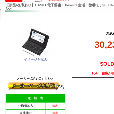
【新品/在庫あり】CASIO 電子辞書 EX-word 生活・教養モデル XD-
シオ
税込
30,
イメージを拡大
SOLD
只今、在庫が
メーカー:CASIO / カシオ
送 料 表
北海道地方
無料
東北地方
無料