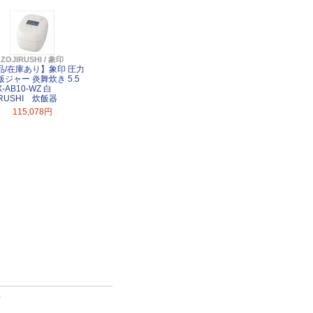
ZOJIRUSHI / 象印
品/在庫あり】象印 圧力
飯ジャー 炎舞炊き 5.5
X-AB10-WZ 白
IRUSHI 炊飯器
115,078円
て