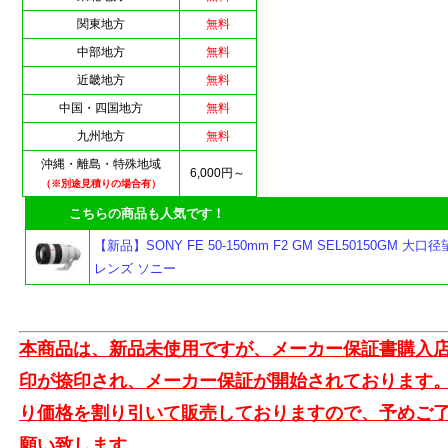
関東地方
無料
中部地方
無料
近畿地方
無料
中国・四国地方
無料
九州地方
無料
沖縄・離島・特殊地域
6,000円～
（※別途見積りの場合有）
こちらの商品も人気です！
【新品】SONY FE 50-150mm F2 GM SEL50150GM 大
レンズ ソニー
本商品は、新品未使用ですが、メーカー保証書購入
よ
印が捺印され、メーカー保証が開始されております
り価格を割り引いて販売しておりますので、予めご
願い致します。