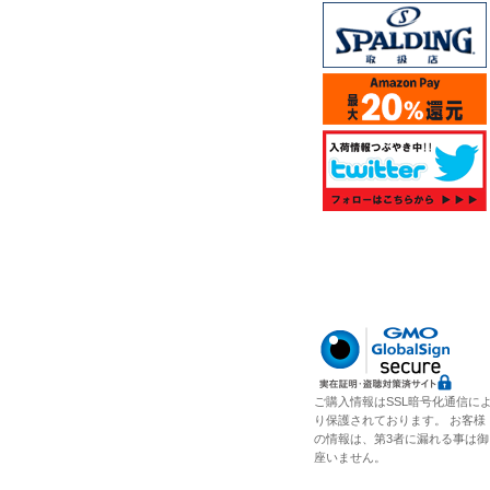
ご購入情報はSSL暗号化通信に
り保護されております。 お客様
の情報は、第3者に漏れる事は御
座いません。