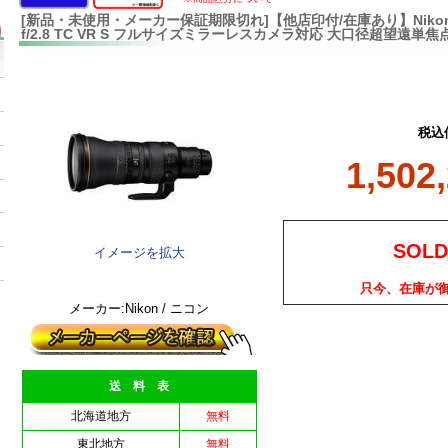
[新品・未使用・メーカー保証期限切れ]【他店印付/在庫あり】Nikon NI
f/2.8 TC VR S フルサイズミラーレスカメラ対応 大口径超望遠単
税込
1,502
SOLD
イメージを拡大
只今、在庫が
メーカー:Nikon / ニコン
送 料 表
北海道地方
無料
東北地方
無料