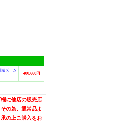
口径望遠ズーム
480,660円
店欄に他店の販売店
。その為、通常品よ
了承の上ご購入をお