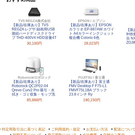
TVS REGZA株式会社
EPSON / エプソン
【新品/在庫あり】TVS
【新品/在庫あり】EPSON
REGZA レグザ 録画用USB
カラリオ EP-887AW ホワイ
【新
接続ハードディスクドライ
ト A4カラーインクジェット
IH炊
ブ THD-400V4 HDD容量4T
複合機 Colorio 6色
合 N
ZOJ
30,100円
28,023円
Roborock/ロボロック
FUJITSU / 富士通
【新品/在庫あり】
【新品/在庫あり】富士通
Roborock QC2P02-04
FMV Desktop F F75-L1
Qrevo Curv2 Pro 吸引・水
FMVF75L1BA ブラック
拭き・ゴミ収集・モップ洗
23.8インチ Ry
85,868円
190,150円
特定商取引法に基づく表記
ご利用規約・規定
お支払い方法
配送につい
初期不良について
商品買取について
会社概要
店舗のご案内