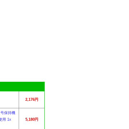
2,176円
番号保持機
用 1x
5,180円