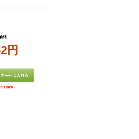
価格
62円
n stock)