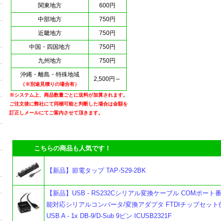
関東地方
600円
中部地方
750円
近畿地方
750円
中国・四国地方
750円
九州地方
750円
沖縄・離島・特殊地域
2,500円～
（※別途見積りの場合有）
※システム上、商品数量ごとに送料が加算されます。
ご注文後に弊社にて同梱可能と判断した場合は金額を
訂正しメールにてご案内させて頂きます。
こちらの商品も人気です！
【新品】節電タップ TAP-S29-2BK
【新品】USB - RS232Cシリアル変換ケーブル COMポート
能対応シリアルコンバータ/変換アダプタ FTDIチップセット使
USB A - 1x DB-9/D-Sub 9ピン ICUSB2321F