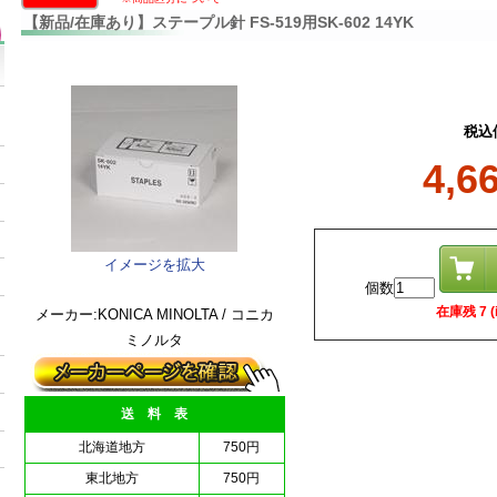
【新品/在庫あり】ステープル針 FS-519用SK-602 14YK
税込
4,6
イメージを拡大
個数
在庫残 7 (i
メーカー:KONICA MINOLTA / コニカ
ミノルタ
送 料 表
北海道地方
750円
東北地方
750円