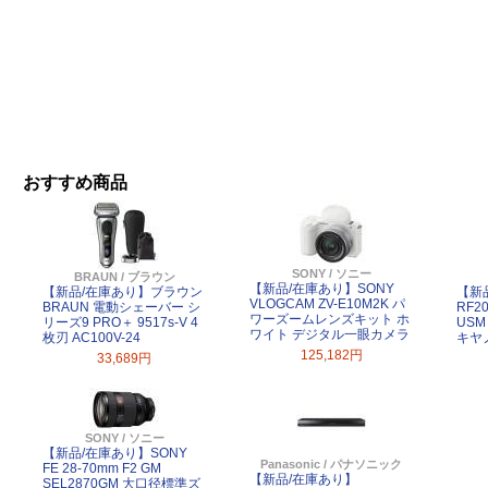
おすすめ商品
SONY / ソニー
BRAUN / ブラウン
【新品/在庫あり】SONY
【新品/在庫あり】ブラウン
【新
VLOGCAM ZV-E10M2K パ
よ
BRAUN 電動シェーバー シ
RF20
ワーズームレンズキット ホ
リーズ9 PRO＋ 9517s-V 4
US
ワイト デジタル一眼カメラ
枚刃 AC100V-24
キヤ
125,182円
33,689円
SONY / ソニー
【新品/在庫あり】SONY
Panasonic / パナソニック
FE 28-70mm F2 GM
【新品/在庫あり】
SEL2870GM 大口径標準ズ