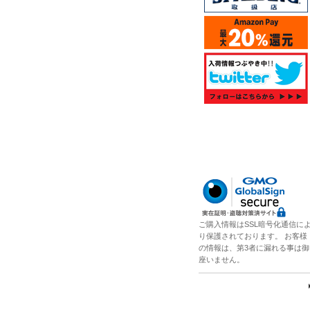
ご購入情報はSSL暗号化通信に
り保護されております。 お客様
の情報は、第3者に漏れる事は御
座いません。