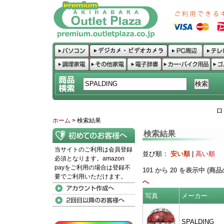
ロ
ホーム
> 検索結果
検索結果
当サイトのご利用は会員登録
並び順：
安い順
|
高い順
必須となります。amazon
payをご利用の場合は登録不
101
から
20
を表示中 (商
要でご利用いただけます。
へ
写真
メーカー
SPALDING