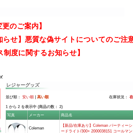
変更のご案内】
知らせ】悪質な偽サイトについてのご注
ス制度に関するお知らせ】
ズ
レジャーグッズ
並び順：
安い順
|
高い順
在庫状況：
1
から
2
を表示中 (商品の数：
2
)
写真
メーカー
商品名
【新品/在庫あり】Coleman パーティー
Coleman
ードライト/300+ 2000038151 コールマン