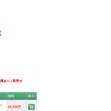
意
在庫あり
|
取寄せ
価格
購入
シェ
26,936円