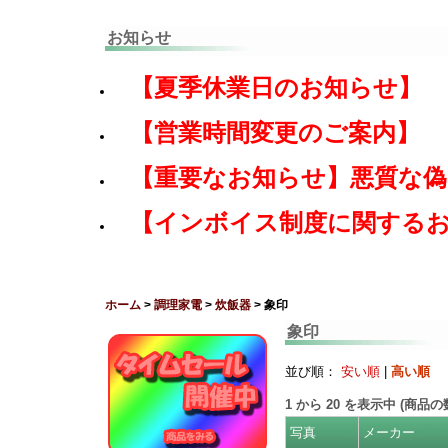
お知らせ
【夏季休業日のお知らせ】
【営業時間変更のご案内】
【重要なお知らせ】悪質な
【インボイス制度に関する
ホーム
>
調理家電
>
炊飯器
> 象印
象印
並び順：
安い順
|
高い順
1
から
20
を表示中 (商品
写真
メーカー