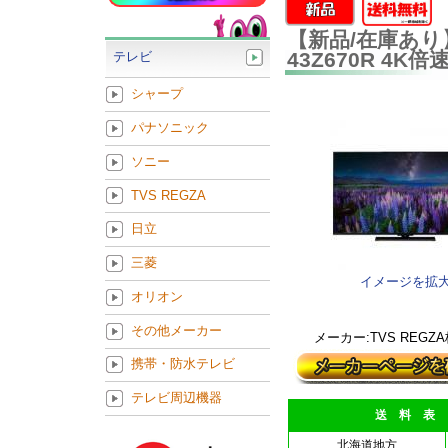
【新品/在庫あり】
43Z670R 4
テレビ
シャープ
パナソニック
ソニー
TVS REGZA
日立
三菱
イメージを拡
オリオン
その他メーカー
メーカー:TVS REGZ
携帯・防水テレビ
テレビ周辺機器
送 料 表
北海道地方