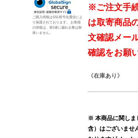
※ご注文手
ご購入情報はSSL暗号化通信によ
は取寄商品
り保護されております。 お客様
の情報は、第3者に漏れる事は御
座いません。
文確認メー
確認をお願
《在庫あり》
※ 本商品に関し
含）はございませ