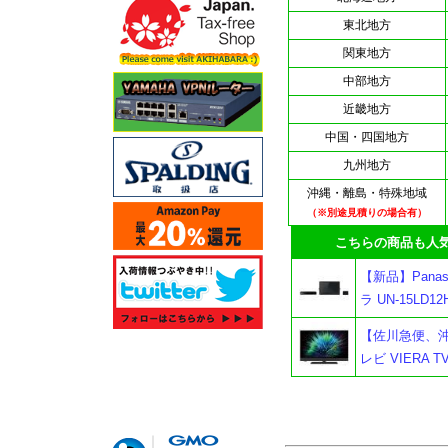
東北地方
関東地方
中部地方
近畿地方
中国・四国地方
九州地方
沖縄・離島・特殊地域
（※別途見積りの場合有）
こちらの商品も人気
【新品】Pana
ラ UN-15LD
【佐川急便、沖縄
レビ VIERA T