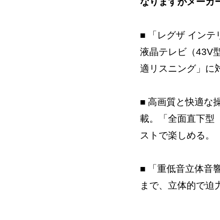
なりますがメーカ
■ 「レグザ イン
液晶テレビ（43V
適リスニング」に
■ 高画質と快適な
載。「全面直下型
ストで楽しめる。
■ 「重低音立体音
まで、立体的で迫