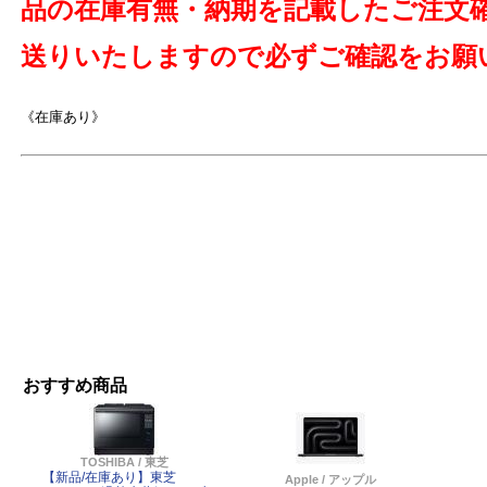
品の在庫有無・納期を記載したご注文
よ
送りいたしますので必ずご確認をお願
《在庫あり》
おすすめ商品
TOSHIBA / 東芝
【新品/在庫あり】東芝
Apple / アップル