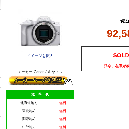
税込
92,
SOLD
イメージを拡大
只今、在庫が
メーカー:Canon / キヤノン
送 料 表
北海道地方
無料
東北地方
無料
関東地方
無料
中部地方
無料