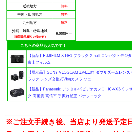
近畿地方
無料
中国・四国地方
無料
九州地方
無料
沖縄・離島・特殊地域
6,000円～
（※別途見積りの場合有）
こちらの商品も人気です！
【新品】FUJIFILM X-HF1 ブラック X-half コンパクトデ
富士フィルム
【展示品】SONY VLOGCAM ZV-E10Y ダブルズームレンズ
ラック レンズ交換式Vlogカメラ ソニー
【新品】Panasonic デジタル4Kビデオカメラ HC-VX3-K 
ク 高画質 高倍率 手振れ補正 パナソニック
※ご注文手続き後、当店より発送予定