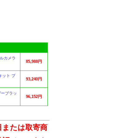
ジタルカメラ
85,988円
キット ブ
93,240円
レザーブラッ
96,152円
日または取寄商