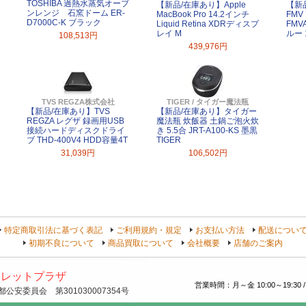
TOSHIBA 過熱水蒸気オーブ
【新品/在庫あり】Apple
【新
ンレンジ 石窯ドーム ER-
MacBook Pro 14.2インチ
FMV 
D7000C-K ブラック
Liquid Retina XDRディスプ
FMV
レイ M
ルー 
108,513円
439,976円
TVS REGZA株式会社
TIGER / タイガー魔法瓶
【新品/在庫あり】TVS
【新品/在庫あり】タイガー
REGZA レグザ 録画用USB
魔法瓶 炊飯器 土鍋ご泡火炊
接続ハードディスクドライ
き 5.5合 JRT-A100-KS 墨黒
ブ THD-400V4 HDD容量4T
TIGER
31,039円
106,502円
特定商取引法に基づく表記
ご利用規約・規定
お支払い方法
配送につい
初期不良について
商品買取について
会社概要
店舗のご案内
トレットプラザ
営業時間：月～金 10:00～19:30 /
安委員会 第301030007354号