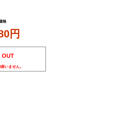
価格
580円
 OUT
御座いません。