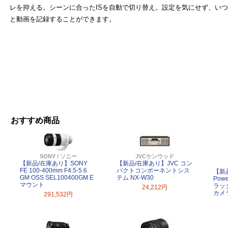
レを抑える。シーンに合ったISを自動で切り替え。設定を気にせず、い
と動画を記録することができます。
おすすめ商品
SONY / ソニー
JVCケンウッド
【新品/在庫あり】SONY
【新品/在庫あり】JVC コン
FE 100-400mm F4.5-5.6
パクトコンポーネントシス
【新
GM OSS SEL100400GM E
テム NX-W30
Powe
マウント
ラッ
24,212円
カメ
291,532円