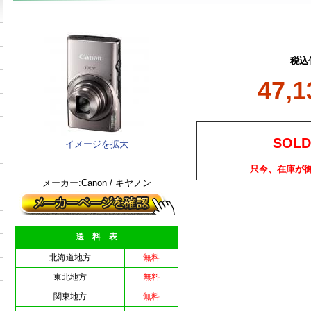
税込
47,
SOLD
イメージを拡大
只今、在庫が
メーカー:Canon / キヤノン
送 料 表
北海道地方
無料
東北地方
無料
関東地方
無料