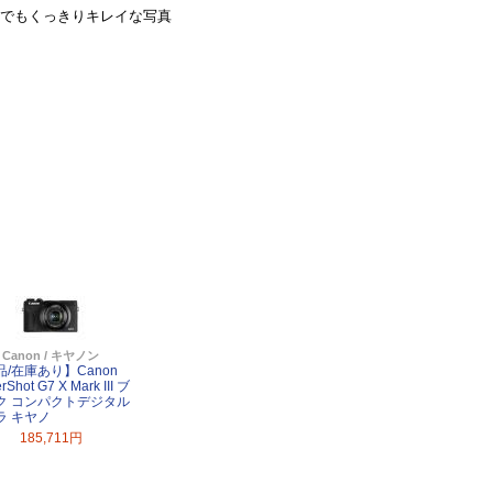
つでもくっきりキレイな写真
Canon / キヤノン
品/在庫あり】Canon
rShot G7 X Mark III ブ
ク コンパクトデジタル
ラ キヤノ
185,711円