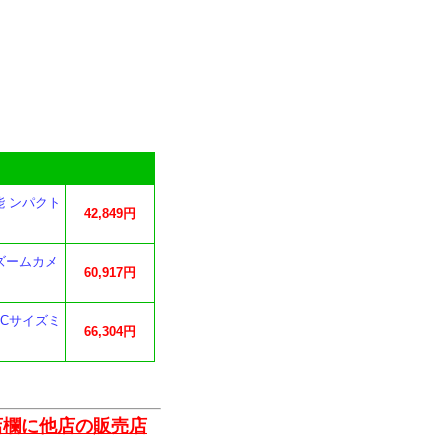
能 ンパクト
42,849円
倍率ズームカメ
60,917円
PS-Cサイズミ
66,304円
店欄に他店の販売店