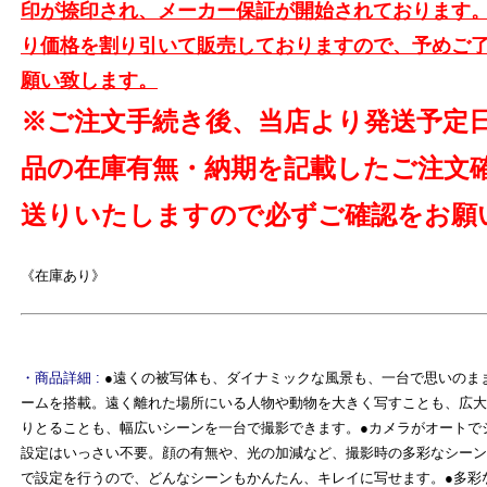
印が捺印され、メーカー保証が開始されております
り価格を割り引いて販売しておりますので、予めご
よ
願い致します。
※ご注文手続き後、当店より発送予定
品の在庫有無・納期を記載したご注文
送りいたしますので必ずご確認をお願
《在庫あり》
・商品詳細 :
●遠くの被写体も、ダイナミックな風景も、一台で思いのまま
ームを搭載。遠く離れた場所にいる人物や動物を大きく写すことも、広大
りとることも、幅広いシーンを一台で撮影できます。●カメラがオートで
設定はいっさい不要。顔の有無や、光の加減など、撮影時の多彩なシーン
で設定を行うので、どんなシーンもかんたん、キレイに写せます。●多彩