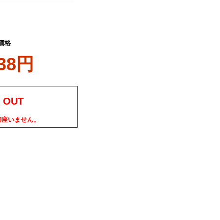
価格
138円
 OUT
御座いません。