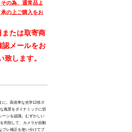
。その為、通常品よ
了承の上ご購入をお
日または取寄商
確認メールをお
い致します。
に。高倍率な光学12倍ズ
な風景をダイナミックに切
シーンを認識。むずかしい
を判別して、カメラが自動
なブレ補正を使い分けてブ