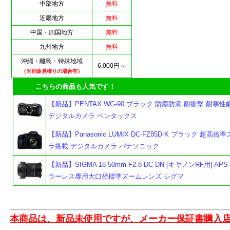
中部地方
無料
近畿地方
無料
中国・四国地方
無料
九州地方
無料
沖縄・離島・特殊地域
6,000円～
（※別途見積りの場合有）
こちらの商品も人気です！
【新品】PENTAX WG-90 ブラック 防塵防滴 耐衝撃 耐寒性
デジタルカメラ ペンタックス
【新品】Panasonic LUMIX DC-FZ85D-K ブラック 超高
ラ搭載 デジタルカメラ パナソニック
【新品】SIGMA 18-50mm F2.8 DC DN [キヤノンRF用] A
ラーレス専用大口径標準ズームレンズ シグマ
本商品は、新品未使用ですが、メーカー保証書購入