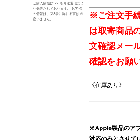
ご購入情報はSSL暗号化通信によ
り保護されております。 お客様
※ご注文手
の情報は、第3者に漏れる事は御
座いません。
は取寄商品
文確認メー
確認をお願
《在庫あり》
※Apple製品の
対応のみとさせて