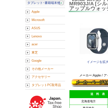
MR903J/A 
タブレット･書籍端末他
アップルウォッ
Apple
Microsoft
ASUS
Lenovo
acer
東芝
Google
イメージを拡
その他メーカー
メーカー:Apple / 
アクセサリー
タブレットPC取寄品
送 料 表
北海道地方