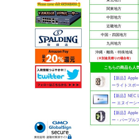
東北地方
関東地方
中部地方
近畿地方
中国・四国地方
九州地方
沖縄・離島・特殊地域
（※別途見積りの場合有）
こちらの商品も人気
【新品】Apple 
ーライトスポー
【新品】NEC LA
ー エヌイーシ
【新品】Apple W
ー・パープルフ