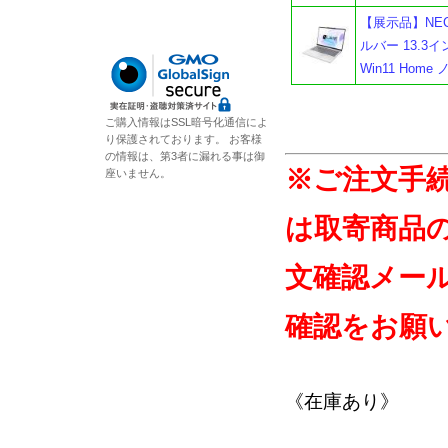
【展示品】NEC L
ルバー 13.3インチ
Win11 Ho
ご購入情報はSSL暗号化通信によ
り保護されております。 お客様
の情報は、第3者に漏れる事は御
※ご注文手
座いません。
は取寄商品
文確認メー
確認をお願
《在庫あり》