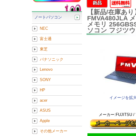
【新品/在庫あり】富
FMVA480JLA 
ノートパソコン
メモリ 256GBSSD
NEC
ソコン フジツウ
富士通
東芝
パナソニック
Lenovo
SONY
HP
イメージを拡
acer
ASUS
メーカー:FUJITSU 
Apple
その他メーカー