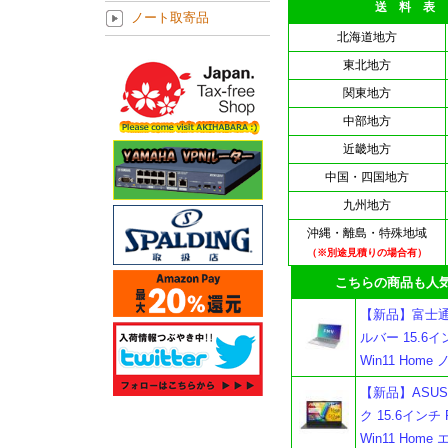
送 料 表
ノート取寄品
北海道地方
東北地方
関東地方
中部地方
近畿地方
中国・四国地方
九州地方
沖縄・離島・特殊地域
（※別途見積りの場合有）
こちらの商品も人気
【新品】富士通 F
ルバー 15.6インチ
Win11 Hom
【新品】ASUS V
ク 15.6インチ R
Win11 Ho