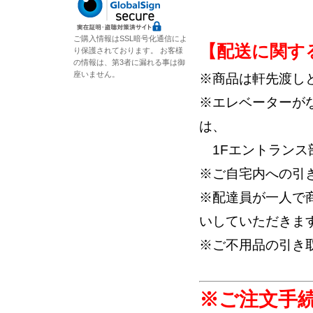
ご購入情報はSSL暗号化通信によ
【配送に関す
り保護されております。 お客様
の情報は、第3者に漏れる事は御
座いません。
※商品は軒先渡し
※エレベーターが
は、
1Fエントランス
※ご自宅内への引
※配達員が一人で
いしていただきま
※ご不用品の引き
※ご注文手