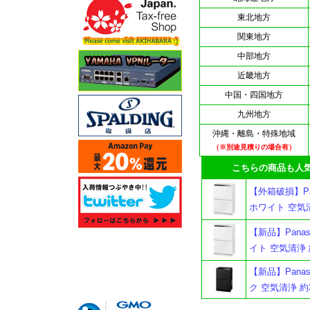
東北地方
関東地方
中部地方
近畿地方
中国・四国地方
九州地方
沖縄・離島・特殊地域
（※別途見積りの場合有）
こちらの商品も人気
【外箱破損】Pa
ホワイト 空気
【新品】Panas
イト 空気清浄 
【新品】Panas
ク 空気清浄 約