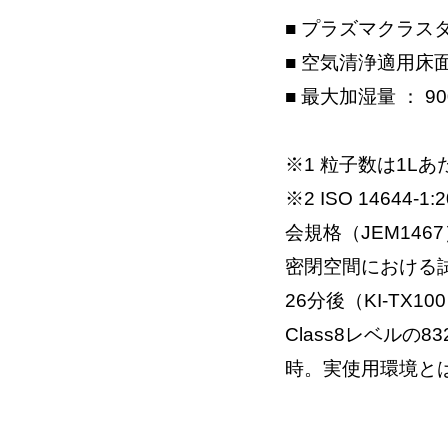
■ プラズマクラスタ
■ 空気清浄適用床面
■ 最大加湿量 ： 90
※1 粒子数は1L
※2 ISO 1464
会規格（JEM146
密閉空間における試
26分後（KI-TX1
Class8レベルの
時。実使用環境と