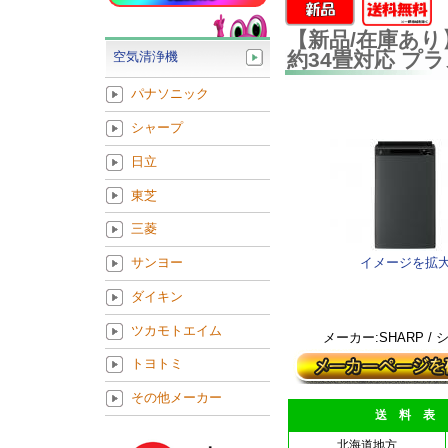
【新品/在庫あり】
約34畳対応 プ
空気清浄機
パナソニック
シャープ
日立
東芝
三菱
イメージを拡
サンヨー
ダイキン
ツカモトエイム
メーカー:SHARP /
トヨトミ
その他メーカー
送 料 表
北海道地方