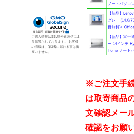
ノートパソコン
【新品】Lenovo
グレー (14.0/75
目無料)+ Office
【新品】富士通 F
ご購入情報はSSL暗号化通信によ
り保護されております。 お客様
ー 14インチ Ryz
の情報は、第3者に漏れる事は御
Home ノート
座いません。
※ご注文手
は取寄商品
文確認メー
確認をお願