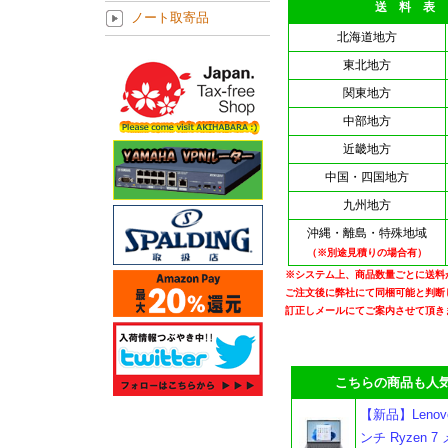
送 料 表
ノート取寄品
北海道地方
東北地方
関東地方
中部地方
近畿地方
中国・四国地方
九州地方
沖縄・離島・特殊地域
（※別途見積りの場合有）
※システム上、商品数量ごとに送料
ご注文後に弊社にて同梱可能と判断
訂正しメールにてご案内させて頂き
こちらの商品も人気
【新品】Lenovo 
ンチ Ryzen 7 