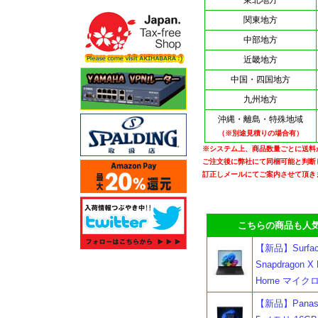
東北地方
関東地方
中部地方
近畿地方
中国・四国地方
九州地方
沖縄・離島・特殊地域
（※別途見積りの場合有）
※システム上、商品数量ごとに送料
ご注文後に弊社にて同梱可能と判断
訂正しメールにてご案内させて頂き
こちらの商品も人気
【新品】Surfac
Snapdragon X
Home マイク
【新品】Panasoni