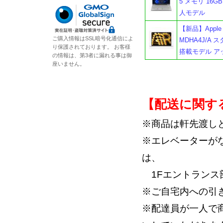
5 メモリ 16G
人モデル
【新品】Apple M
ご購入情報はSSL暗号化通信によ
MDHA4J/A 
り保護されております。 お客様
搭載モデル ア
の情報は、第3者に漏れる事は御
座いません。
【配送に関す
※商品は軒先渡し
※エレベーターが
は、
1Fエントランス
※ご自宅内への引
※配達員が一人で