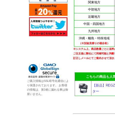
関東地方
中部地方
近畿地方
中国・四国地方
九州地方
沖縄・離島・特殊地域
（※別途見積りの場合有）
※システム上、商品数量ごとに送料
ご注文後に弊社にて同梱可能と判断
訂正しメールにてご案内させて頂き
こちらの商品も人気
ご購入情報はSSL暗号化通信によ
【新品】REGZ
り保護されております。 お客様
の情報は、第3者に漏れる事は御
ター
座いません。