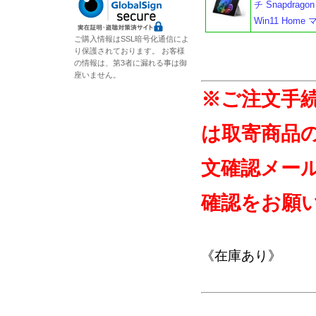
チ Snapdragon
Win11 Ho
ご購入情報はSSL暗号化通信によ
り保護されております。 お客様
の情報は、第3者に漏れる事は御
座いません。
※ご注文手
は取寄商品
文確認メー
確認をお願
《在庫あり》