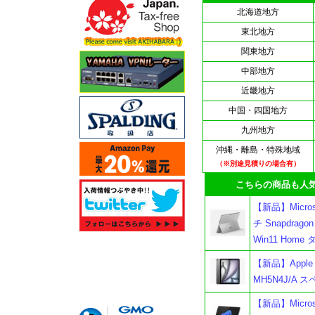
北海道地方
東北地方
関東地方
中部地方
近畿地方
中国・四国地方
九州地方
沖縄・離島・特殊地域
（※別途見積りの場合有）
こちらの商品も人気
【新品】Microso
チ Snapdragon
Win11 Ho
【新品】Apple i
MH5N4J/A
【新品】Microso