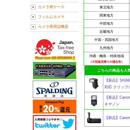
カメラ用ケース
東北地方
関東地方
フィルムカメラ
中部地方
カメラ用周辺機器
近畿地方
中国・四国地方
九州地方
沖縄・離島・特殊地域
（※別途見積りの場合有）
こちらの商品も人気
【新品】SIGM
対応 クリップ
【新品】Cano
キヤノン
【新品】Cano