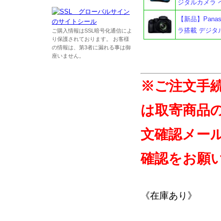
ジタルカメラ 
【新品】Panas
ラ搭載 デジタ
ご購入情報はSSL暗号化通信によ
り保護されております。 お客様
の情報は、第3者に漏れる事は御
座いません。
※ご注文手
は取寄商品
文確認メー
確認をお願
《在庫あり》