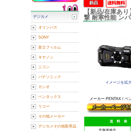
【新品/在庫あり】
撃 耐寒性能 ン
デジカメ
オリンパス
SONY
富士フィルム
キヤノン
ニコン
パナソニック
イメージを拡
カシオ
ペンタックス
メーカー:PENTAX / 
リコー
その他メーカー
送 料 表
デジカメその他取寄品
北海道地方