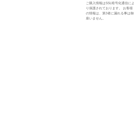
ご購入情報はSSL暗号化通信に
り保護されております。 お客様
の情報は、第3者に漏れる事は御
座いません。