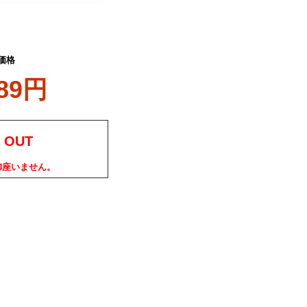
価格
089円
 OUT
御座いません。