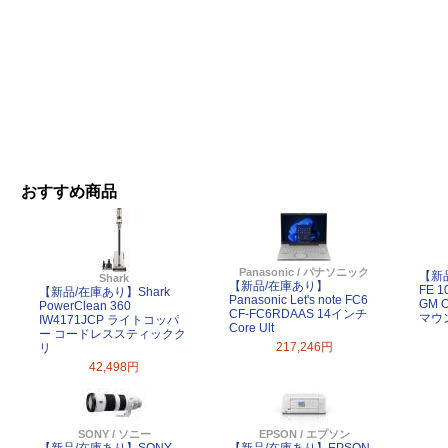
おすすめ商品
Panasonic / パナソニック
【新
Shark
【新品/在庫あり】
FE 1
【新品/在庫あり】Shark
Panasonic Let's note FC6
GM O
PowerClean 360
CF-FC6RDAAS 14インチ
マウ
IW4171JCP ライトコッパ
Core Ult
ー コードレススティックク
217,246円
リ
42,498円
SONY / ソニー
EPSON / エプソン
【新品/在庫あり】SONY
【新品/在庫あり】EPSON