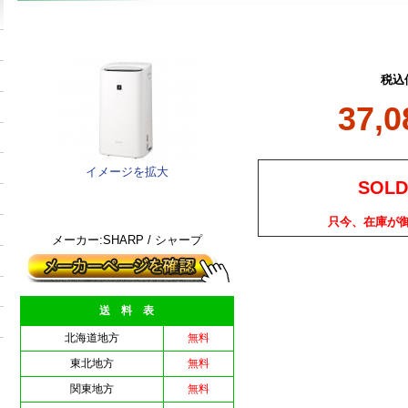
税込
37,
イメージを拡大
SOLD
只今、在庫が
メーカー:SHARP / シャープ
送 料 表
北海道地方
無料
東北地方
無料
関東地方
無料