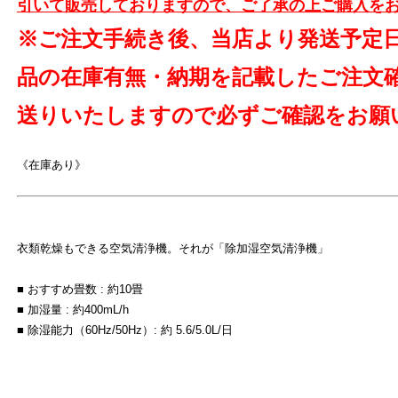
引いて販売しておりますので、ご了承の上ご購入を
よ
※ご注文手続き後、当店より発送予定
品の在庫有無・納期を記載したご注文
送りいたしますので必ずご確認をお願
《在庫あり》
衣類乾燥もできる空気清浄機。それが「除加湿空気清浄機」
■ おすすめ畳数 : 約10畳
■ 加湿量 : 約400mL/h
■ 除湿能力（60Hz/50Hz）: 約 5.6/5.0L/日