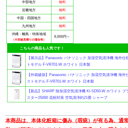
中部地方
無料
近畿地方
無料
中国・四国地方
無料
九州地方
無料
沖縄・離島・特殊地域
6,000円～
（※別途見積りの場合有）
こちらの商品も人気です！
【展示品】Panasonic パナソニック 加湿空気清浄機 海外仕
トモデル F-VR701-W ホワイト 日本製
【外箱破損】Panasonic パナソニック 加湿空気清浄機 海外
ストモデル F-VR701-W ホワイト 日本製
【新品】SHARP 除加湿空気清浄機 KI-SD50-W ホワイト 
スター25000 花粉対策 空気清浄約21畳 シャープ
本商品は、本体化粧箱に傷み（瑕疵）が有る為、通