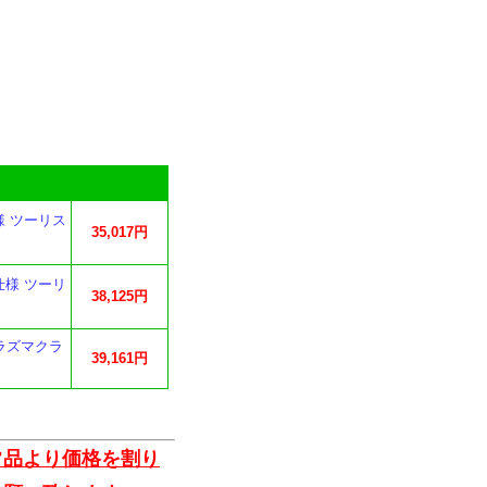
様 ツーリス
35,017円
仕様 ツーリ
38,125円
プラズマクラ
39,161円
常品より価格を割り