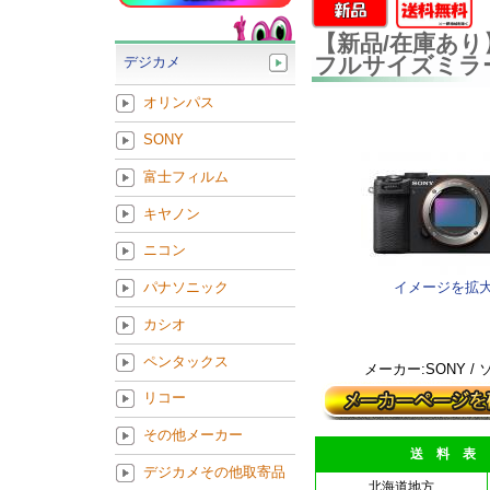
【新品/在庫あり】S
フルサイズミラ
デジカメ
オリンパス
SONY
富士フィルム
キヤノン
ニコン
イメージを拡
パナソニック
カシオ
ペンタックス
メーカー:SONY /
リコー
その他メーカー
送 料 表
デジカメその他取寄品
北海道地方