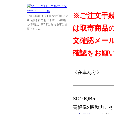
※ご注文手
ご購入情報はSSL暗号化通信によ
り保護されております。 お客様
の情報は、第3者に漏れる事は御
は取寄商品
座いません。
文確認メー
確認をお願
《在庫あり》
SO10QB5
高解像x機動力。