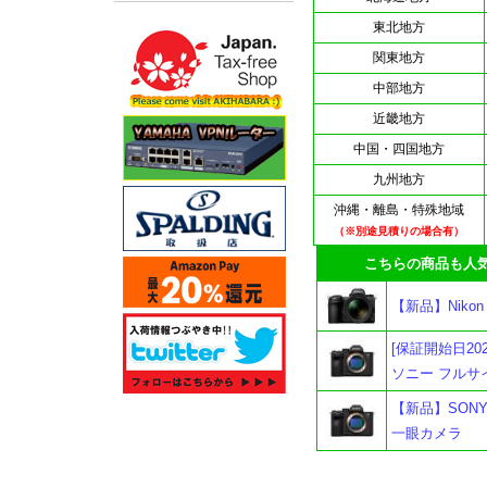
東北地方
関東地方
中部地方
近畿地方
中国・四国地方
九州地方
沖縄・離島・特殊地域
（※別途見積りの場合有）
こちらの商品も人気
【新品】Niko
[保証開始日202
ソニー フルサ
【新品】SONY
一眼カメラ