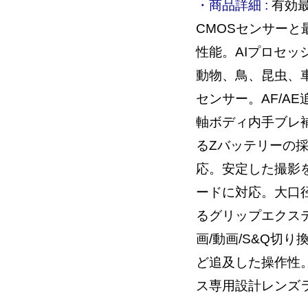
・商品詳細 :
有効最
CMOSセンサーと
性能。AIプロセッ
動物、鳥、昆虫、車
センサー。AF/AE
軸ボディ内手ブレ
るZバッテリーの採用
応。安定した撮影
ードに対応。大口
るグリップエクステ
画/動画/S&Q切
ど追及した操作性
ス専用設計レンズ