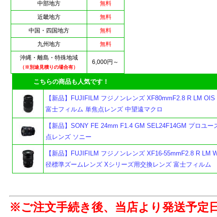
中部地方
無料
近畿地方
無料
中国・四国地方
無料
九州地方
無料
沖縄・離島・特殊地域
6,000円～
（※別途見積りの場合有）
こちらの商品も人気です！
【新品】FUJIFILM フジノンレンズ XF80mmF2.8 R LM OIS 
富士フィルム 単焦点レンズ 中望遠マクロ
【新品】SONY FE 24mm F1.4 GM SEL24F14GM プロ
点レンズ ソニー
【新品】FUJIFILM フジノンレンズ XF16-55mmF2.8 R LM W
よ
径標準ズームレンズ Xシリーズ用交換レンズ 富士フィルム
※ご注文手続き後、当店より発送予定