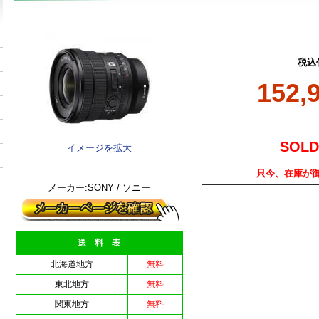
税込
152,
SOLD
イメージを拡大
只今、在庫が
メーカー:SONY / ソニー
送 料 表
北海道地方
無料
東北地方
無料
関東地方
無料