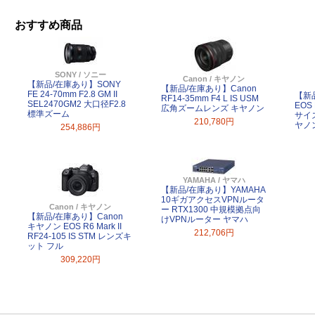
おすすめ商品
SONY / ソニー
Canon / キヤノン
【新品/在庫あり】SONY
【新品/在庫あり】Canon
FE 24-70mm F2.8 GM II
【新
RF14-35mm F4 L IS USM
SEL2470GM2 大口径F2.8
EOS 
広角ズームレンズ キヤノン
標準ズーム
サイ
210,780円
ヤノ
254,886円
YAMAHA / ヤマハ
【新品/在庫あり】YAMAHA
10ギガアクセスVPNルータ
Canon / キヤノン
ー RTX1300 中規模拠点向
【新品/在庫あり】Canon
けVPNルーター ヤマハ
キヤノン EOS R6 Mark II
212,706円
RF24-105 IS STM レンズキ
ット フル
309,220円