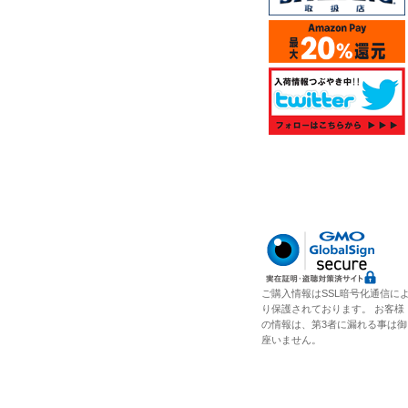
ご購入情報はSSL暗号化通信に
り保護されております。 お客様
の情報は、第3者に漏れる事は御
座いません。