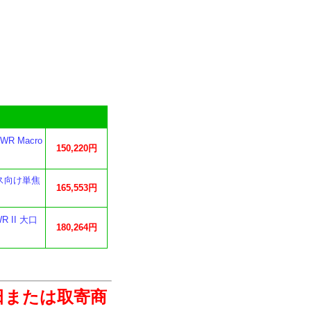
WR Macro
150,220円
ユース向け単焦
165,553円
R II 大口
180,264円
日または取寄商